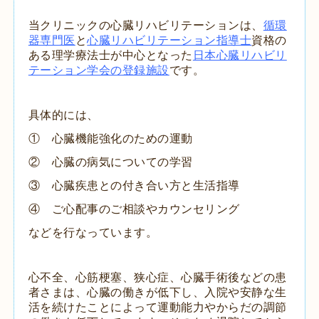
当クリニックの心臓リハビリテーションは、
循環
器専門医
と
心臓リハビリテーション指導士
資格の
ある理学療法士が中心となった
日本心臓リハビリ
テーション学会の登録施設
です。
具体的には、
① 心臓機能強化のための運動
② 心臓の病気についての学習
③ 心臓疾患との付き合い方と生活指導
④ ご心配事のご相談やカウンセリング
などを行なっています。
心不全、心筋梗塞、狭心症、心臓手術後などの患
者さまは、心臓の働きが低下し、入院や安静な生
活を続けたことによって運動能力やからだの調節