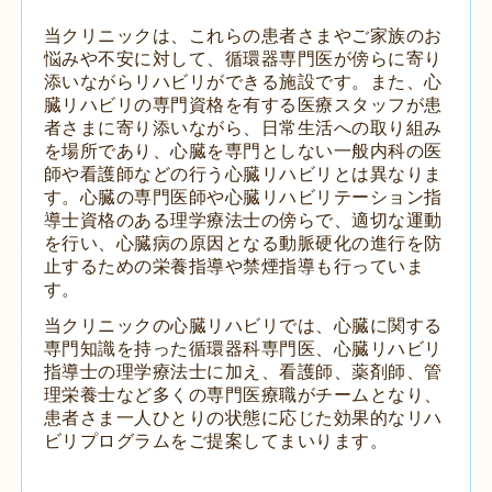
当クリニックは、これらの患者さまやご家族のお
悩みや不安に対して、循環器専門医が傍らに寄り
添いながらリハビリができる施設です。また、心
臓リハビリの専門資格を有する医療スタッフが患
者さまに寄り添いながら、日常生活への取り組み
を場所であり、心臓を専門としない一般内科の医
師や看護師などの行う心臓リハビリとは異なりま
す。心臓の専門医師や心臓リハビリテーション指
導士資格のある理学療法士の傍らで、適切な運動
を行い、心臓病の原因となる動脈硬化の進行を防
止するための栄養指導や禁煙指導も行っていま
す。
当クリニックの心臓リハビリでは、心臓に関する
専門知識を持った循環器科専門医、心臓リハビリ
指導士の理学療法士に加え、看護師、薬剤師、管
理栄養士など多くの専門医療職がチームとなり、
患者さま一人ひとりの状態に応じた効果的なリハ
ビリプログラムをご提案してまいります。