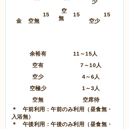
少
空
15
15
15
無
金
空無
空少
余裕有
11～15人
空有
7～10人
空少
4～6人
空極少
1～3人
空無
空席待
＊ 午前利用：午前のみ利用（昼食無・
入浴無）
＊ 午後利用：午後のみ利用（昼食無・