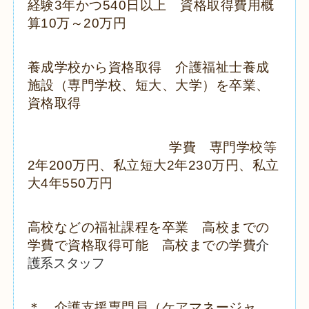
経験
3
年かつ
540
日以上 資格取得費用概
算
10
万～
20
万円
養成学校から資格取得 介護福祉士養成
施設（専門学校、短大、大学）を
卒業、
資格取得
学費 専門学校等
2
年
200
万円、私立短大
2
年
230
万円、私立
大
4
年
550
万円
高校などの福祉課程を卒業 高校までの
学費で資格取得可能 高校までの学費
介
護系スタッフ
＊ 介護支援専門員（ケアマネージャ