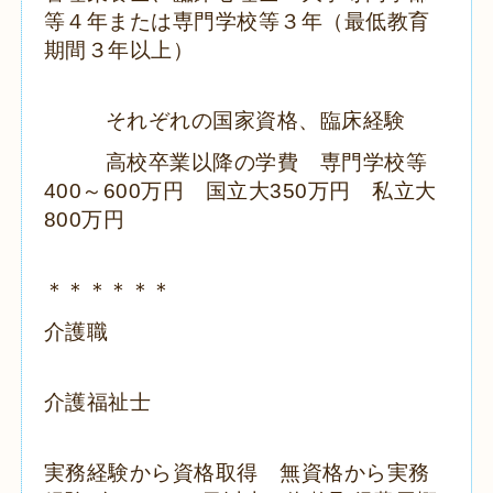
等４年または専門学校等３年（最低教育
期間３年以上）
それぞれの国家資格、臨床経験
高校卒業以降の学費
専門学校等
400
～
600
万円 国立大
350
万円 私立大
800
万円
＊＊＊＊＊＊
介護職
介護福祉士
実務経験から資格取得 無資格から実務