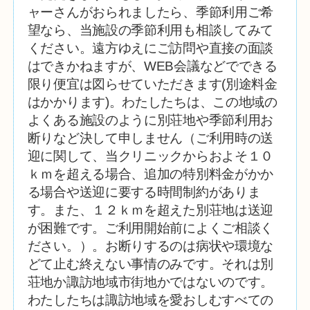
ャーさんがおられましたら、季節利用ご希
望なら、当施設の季節利用も相談してみて
ください。遠方ゆえにご訪問や直接の面談
はできかねますが、WEB会議などでできる
限り便宜は図らせていただきます(別途料金
はかかります)。わたしたちは、この地域の
よくある施設のように別荘地や季節利用お
断りなど決して申しません（ご利用時の送
迎に関して、当クリニックからおよそ１０
ｋｍを超える場合、追加の特別料金がかか
る場合や送迎に要する時間制約がありま
す。また、１２ｋｍを超えた別荘地は送迎
が困難です。ご利用開始前によくご相談く
ださい。）
。お断りするのは病状や環境な
どて止む終えない事情のみです。それは別
荘地か諏訪地域市街地かではないのです。
わたしたちは諏訪地域を愛おしむすべての