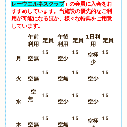
レーウエルネスクラブ
」の会員に入会をお
すすめしています。当施設の優先的なご利
用が可能になるほか、様々な特典をご用意
しています。
午前
午後
1日利
定員
定員
定員
利用
利用
用
15
15
15
空極
月
空無
空少
少
15
15
15
火
空無
空無
空少
空
15
15
15
無
水
空少
空少
15
15
15
空
極
木
空無
空無