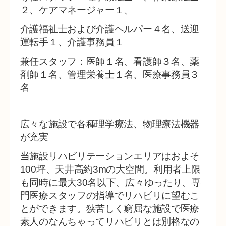
２、ケアマネージャー１、
介護福祉士および介護ヘルパー４
名、送迎
運転手１、介護事務員１
兼任スタッフ：医師１名、看護師３
名、薬
剤師１
名、管理栄養士１
名、医療事務員３
名
広々な施設で各種理学療法、物理療法機器
が充実
当施設リハビリテーションエリアはおよそ
100坪、天井高約3mの大空間。利用者上限
も同時に最大30名以下、広々ゆったり、専
門医療スタッフの指導でリハビリに望むこ
とができます。狭苦しく窮屈な施設で医療
素人のなんちゃってリハビリとは別格なの