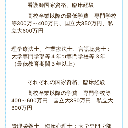
看護師国家資格、臨床経験
高校卒業以降の最低学費
専門学校
等
300
万～
400
万円、国立大
350
万円、私
立大
600
万円
理学療法士、作業療法士、言語聴覚士：
大学専門学部等４年or専門学校等３年
（最低教育期間３年以上）
それぞれの国家資格、臨床経験
高校卒業以降の学費
専門学校等
400
～
600
万円 国立大
350
万円 私立大
800
万円
管理栄養士、臨床心理士：大学専門学部