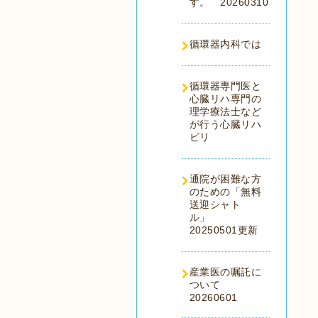
す。 20260310
循環器内科では
循環器専門医と
心臓リハ専門の
理学療法士など
が行う心臓リハ
ビリ
通院が困難な方
のための「無料
送迎シャト
ル」
20250501更新
産業医の嘱託に
ついて
20260601